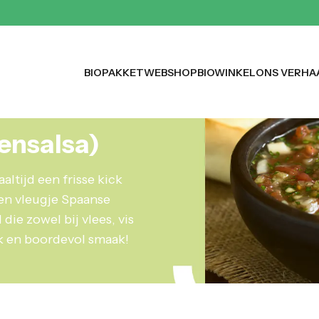
BIOPAKKET
WEBSHOP
BIOWINKEL
ONS VERHA
ensalsa)
aaltijd een frisse kick
een vleugje Spaanse
die zowel bij vlees, vis
ijk en boordevol smaak!