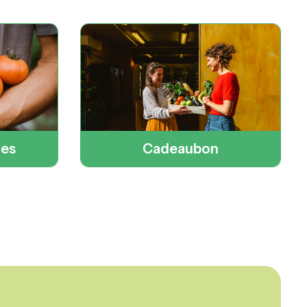
zes
Cadeaubon