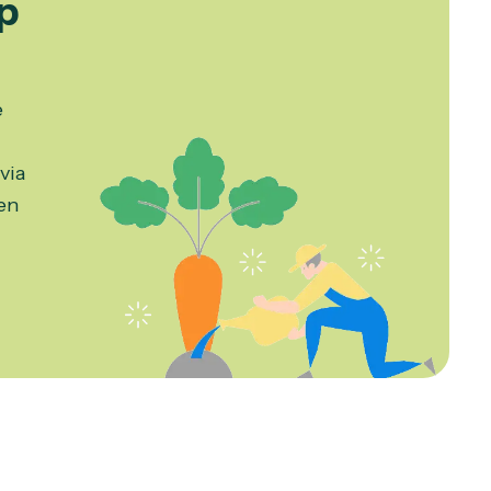
p
e
via
en