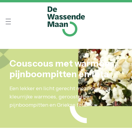
Couscous met warmoes,
pijnboompitten en feta
Een lekker en licht gerecht met couscous,
kleurrijke warmoes, geroosterde
pijnboompitten en Griekse feta.